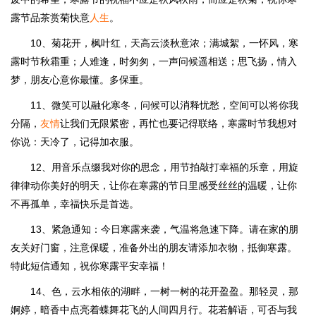
露节品茶赏菊快意
人生
。
10、菊花开，枫叶红，天高云淡秋意浓；满城絮，一怀风，寒
露时节秋霜重；人难逢，时匆匆，一声问候遥相送；思飞扬，情入
梦，朋友心意你最懂。多保重。
11、微笑可以融化寒冬，问候可以消释忧愁，空间可以将你我
分隔，
友情
让我们无限紧密，再忙也要记得联络，寒露时节我想对
你说：天冷了，记得加衣服。
12、用音乐点缀我对你的思念，用节拍敲打幸福的乐章，用旋
律律动你美好的明天，让你在寒露的节日里感受丝丝的温暖，让你
不再孤单，幸福快乐是首选。
13、紧急通知：今日寒露来袭，气温将急速下降。请在家的朋
友关好门窗，注意保暖，准备外出的朋友请添加衣物，抵御寒露。
特此短信通知，祝你寒露平安幸福！
14、色，云水相依的湖畔，一树一树的花开盈盈。那轻灵，那
婀婷，暗香中点亮着蝶舞花飞的人间四月行。花若解语，可否与我