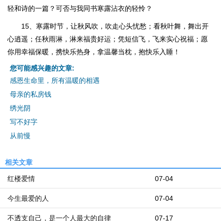
轻和诗的一篇？可否与我同书寒露沾衣的轻怜？
15、寒露时节，让秋风吹，吹走心头忧愁；看秋叶舞，舞出开
心逍遥；任秋雨淋，淋来福贵好运；凭短信飞，飞来实心祝福；愿
你用幸福保暖，携快乐热身，拿温馨当枕，抱快乐入睡！
您可能感兴趣的文章:
感恩生命里，所有温暖的相遇
母亲的私房钱
绣光阴
写不好字
从前慢
相关文章
红楼爱情
07-04
今生最爱的人
07-04
不透支自己，是一个人最大的自律
07-17