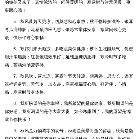
的短信又来了；真情浓浓的，问候暖暖的：寒露时节注意保暖，事
事顺心哦！
5、秋风萧萧天更凉，切莫悲秋心事放；秋干物燥多滋补，银耳
冬瓜润肺肠；流感预防应无恙，锻炼常常体安康；寒露问候心更
暖，快乐伴君心欢畅！
6、寒露到来天渐凉，多吃蔬菜保健康；萝卜生吃能顺气，促进
胆汁消脂肪；红薯饱腹效果好，延缓血糖防肥胖，寒冷时节多吃
藕，莲藕炖汤营养补。
7、秋风吹，露水凉，寒露时节天转凉。距离远，思念长，遥寄
祝福送身旁。天气冷，加衣裳，寒露祝福暖心肠。好运伴，心情
畅，寒露时节身体棒。
8、我所盼望的是你幸福，我所希望的是你健康，我所期望的是
你好运，我所渴望的是你大富大贵，如今寒露到了，我的愿望是‘寒
露节你快乐’！
9、秋风是万物凋零的哀号，秋雨是美景将逝的留恋，秋菊是颓
废中的希望；寒露节的祝福不应是秋风秋雨，而应是秋菊，祝你寒