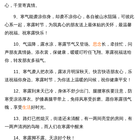
心，千里寄真情。
9、寒气能袭凉你身，却袭不凉你心，各自被山水阻隔，可彼此
心系一起，寒露时节，为我真心的朋友送上最体贴的关怀，最温馨
的祝福。祝寒露快乐！
10、气温降，露水凉，寒露节气又登场。
思念
长，牵挂忙，问
声朋友真情扬。添衣裳，保健康，暖暖叮咛任飞翔。寒露祝福送给
你，转发朋友多福气。
11、寒气袭人把衣添，露浓月明深秋天。快言快语朋友心，乐
送祝福你身边。寒露时节，为你送上温暖的问候，祝你健康平安！
12、寒露到来天已冷，身体不舒少出门。腿腰寒疾要注意，防
寒受凉添厚衣。护膝裹腿早带上，免得风寒受折磨。愿你寒露强气
魄，享受
生活
好时光。
13、路灯已然熄灭，街道还未清醒，有一两间亮堂的房间，有
一两声清冽的鸟啭，而人们在寒露中醒来
14、寒露脚不露。天凉好个秋！