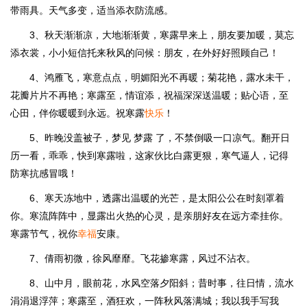
带雨具。天气多变，适当添衣防流感。
3、秋天渐渐凉，大地渐渐黄，寒露早来上，朋友要加暖，莫忘
添衣裳，小小短信托来秋风的问候：朋友，在外好好照顾自己！
4、鸿雁飞，寒意点点，明媚阳光不再暖；菊花艳，露水未干，
花瓣片片不再艳；寒露至，情谊添，祝福深深送温暖；贴心语，至
心田，伴你暖暖到永远。祝寒露
快乐
！
5、昨晚没盖被子，梦见 梦露 了，不禁倒吸一口凉气。翻开日
历一看，乖乖，快到寒露啦，这家伙比白露更狠，寒气逼人，记得
防寒抗感冒哦！
6、寒天冻地中，透露出温暖的光芒，是太阳公公在时刻罩着
你。寒流阵阵中，显露出火热的心灵，是亲朋好友在远方牵挂你。
寒露节气，祝你
幸福
安康。
7、倩雨初微，徐风靡靡。飞花掺寒露，风过不沾衣。
8、山中月，眼前花，水风空落夕阳斜；昔时事，往日情，流水
涓涓退浮萍；寒露至，酒狂欢，一阵秋风落满城；我以我手写我