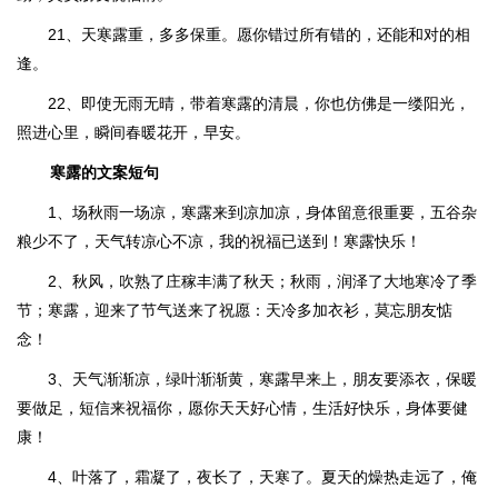
21、天寒露重，多多保重。愿你错过所有错的，还能和对的相
逢。
22、即使无雨无晴，带着寒露的清晨，你也仿佛是一缕阳光，
照进心里，瞬间春暖花开，早安。
寒露的文案短句
1、场秋雨一场凉，寒露来到凉加凉，身体留意很重要，五谷杂
粮少不了，天气转凉心不凉，我的祝福已送到！寒露快乐！
2、秋风，吹熟了庄稼丰满了秋天；秋雨，润泽了大地寒冷了季
节；寒露，迎来了节气送来了祝愿：天冷多加衣衫，莫忘朋友惦
念！
3、天气渐渐凉，绿叶渐渐黄，寒露早来上，朋友要添衣，保暖
要做足，短信来祝福你，愿你天天好心情，生活好快乐，身体要健
康！
4、叶落了，霜凝了，夜长了，天寒了。夏天的燥热走远了，俺